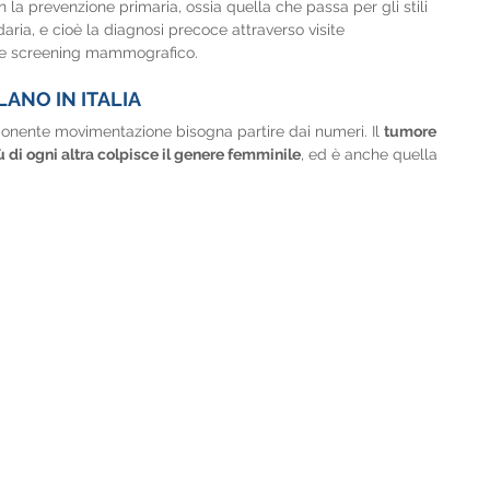
la prevenzione primaria, ossia quella che passa per gli stili 
aria, e cioè la diagnosi precoce attraverso visite 
 e screening mammografico.
ANO IN ITALIA
ponente movimentazione bisogna partire dai numeri. Il 
tumore 
iù di ogni altra colpisce il genere femminile
, ed è anche quella 