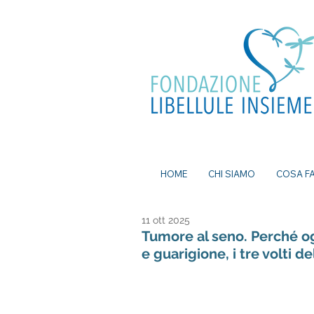
ea, bomboniere battesimo, ecografia a
mi senza attese, prenota visita a Milano, pap
a Milano, nutrizionista a milano, psicologo a
dei nei a milano, bomboniere solidali
HOME
CHI SIAMO
COSA F
11 ott 2025
Tumore al seno. Perché og
e guarigione, i tre volti d