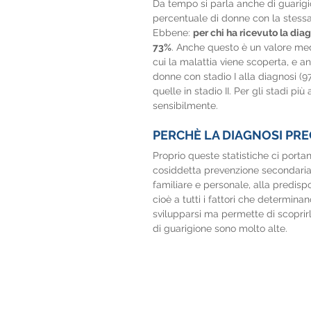
Da tempo si parla anche di guarigion
percentuale di donne con la stessa
Ebbene: 
per chi ha ricevuto la diag
73%
. Anche questo è un valore me
cui la malattia viene scoperta, e an
donne con stadio I alla diagnosi (97
quelle in stadio II. Per gli stadi p
sensibilmente.
PERCHÈ LA DIAGNOSI PRE
Proprio queste statistiche ci port
cosiddetta prevenzione secondaria). 
familiare e personale, alla predispo
cioè a tutti i fattori che determinan
svilupparsi ma permette di scoprirl
di guarigione sono molto alte.