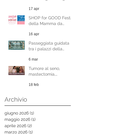
gratuiti 8-9 maggio
17 apr
SHOP for GOOD Festa
della Mamma da
Sabato 20 Aprile
16 apr
Passeggiata guidata
tra i palazzi della
Milano Liberty - evento
6 mar
benefico
Tumore al seno,
mastectomia,
femminilità. La
18 feb
psicologia della scelta
nella ricostruzione
mammaria.
Archivio
giugno 2026
(1)
1 post
maggio 2026
(1)
1 post
aprile 2026
(2)
2 post
marzo 2026
(1)
1 post