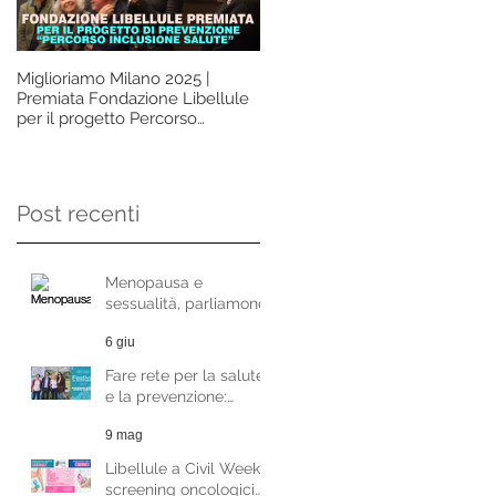
Miglioriamo Milano 2025 |
La prevenzione non deve
Premiata Fondazione Libellule
essere un lusso, ma un diritto d
per il progetto Percorso
tutte le donne. Questo è
Inclusione Salute
l'insegnamento che vorremm
ci lasciasse davvero l'Ottobre
Rosa. Intervista alla Dott.ssa
Paola Martinoni
Post recenti
Menopausa e
sessualità, parliamone
con la Dott.ssa
6 giu
Raffaela Di Pace
Fare rete per la salute
e la prevenzione:
Fondazione Libellule al
9 mag
Festival del Welfare di
Milano
Libellule a Civil Week:
screening oncologici