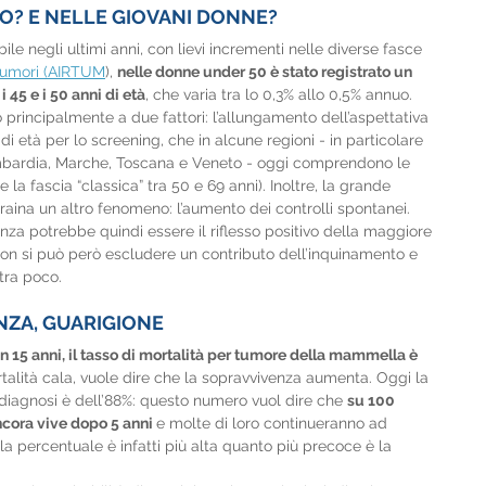
TO? E NELLE GIOVANI DONNE?
le negli ultimi anni, con lievi incrementi nelle diverse fasce 
 Tumori (AIRTUM
), 
nelle donne under 50 è stato registrato un 
 45 e i 50 anni di età
, che varia tra lo 0,3% allo 0,5% annuo. 
rincipalmente a due fattori: l’allungamento dell’aspettativa 
di età per lo screening, che in alcune regioni - in particolare 
mbardia, Marche, Toscana e Veneto - oggi comprendono le 
e la fascia “classica” tra 50 e 69 anni). Inoltre, la grande 
traina un altro fenomeno: l’aumento dei controlli spontanei. 
nza potrebbe quindi essere il riflesso positivo della maggiore 
on si può però escludere un contributo dell’inquinamento e 
tra poco.
NZA, GUARIGIONE
in 15 anni, il tasso di mortalità per tumore della mammella è 
talità cala, vuole dire che la sopravvivenza aumenta. Oggi la 
 diagnosi è dell’88%: questo numero vuol dire che 
su 100 
cora vive dopo 5 anni 
e molte di loro continueranno ad 
 la percentuale è infatti più alta quanto più precoce è la 