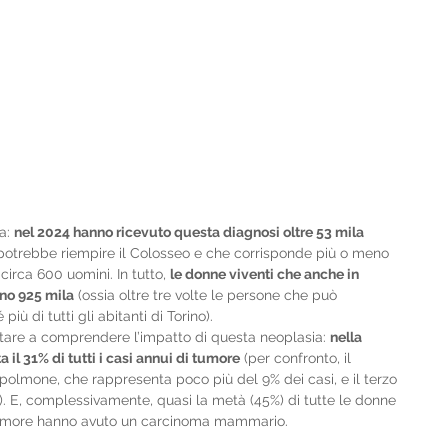
a: 
nel 2024 hanno ricevuto questa diagnosi oltre 53 mila 
potrebbe riempire il Colosseo e che corrisponde più o meno 
circa 600 uomini. In tutto, 
le donne viventi che anche in 
ono 925 mila
 (ossia oltre tre volte le persone che può 
ù di tutti gli abitanti di Torino).
tare a comprendere l’impatto di questa neoplasia: 
nella 
il 31% di tutti i casi annui di tumore
 (per confronto, il 
 polmone, che rappresenta poco più del 9% dei casi, e il terzo 
3%). E, complessivamente, quasi la metà (45%) di tutte le donne 
tumore hanno avuto un carcinoma mammario.