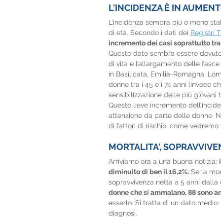
L'INCIDENZA È IN AUMEN
L’incidenza sembra più o meno stabi
di età. Secondo i dati dei 
Registri
incremento dei casi soprattutto tra i
Questo dato sembra essere dovuto p
di vita e l’allargamento delle fasce 
in Basilicata, Emilia-Romagna, Lo
donne tra i 45 e i 74 anni (invece ch
sensibilizzazione delle più giovani 
Questo lieve incremento dell’incide
attenzione da parte delle donne. N
di fattori di rischio, come vedremo 
MORTALITA', SOPRAVVIVE
Arriviamo ora a una buona notizia: 
diminuito di ben il 16,2%.
 Se la mor
sopravvivenza netta a 5 anni dalla
donne che si ammalano, 88 sono an
esserlo. Si tratta di un dato medio:
diagnosi.