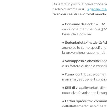
Qui entra in gioco la prevenzione ve
rischio di ammalarsi. L’
Agenzia inte
terzo dei casi di cancro nel mondo 
● 
Consumo di alcol: 
tra il 20
carcinoma mammario (e 3.000
bevande alcoliche;
● 
Sedentarietà/inattività fis
anche se le stime specifiche 
la prevenzione raccomandano 
● 
Sovrappeso e obesità: 
l’ec
è un fattore di rischio cons
●
 Fumo
: contribuisce come fa
mammari, sebbene il contribu
● 
Stili di vita alimentari: 
diet
eccessivo favoriscono l’insor
● 
Fattori riproduttivi/ormona
dell’allattamento, uso di te