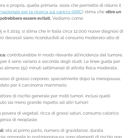
ra e propria, quella primaria, ossia che permette di ridurre il 
rnazionale per la ricerca sul cancro (IARC
) stima che 
oltre un 
potrebbero essere evitati.
 Vediamo come:
15 e il 2019, si stima che in Italia circa 12.000 nuove diagnosi di 
 decessi) siano riconducibili al consumo moderato-alto di 
ica:
 contribuirebbe in modo rilevante all’incidenza del tumore, 
per il seno variano a seconda degli studi. Le linee guida per 
almeno 150 minuti settimanali di attività fisica moderata;
cesso di grasso corporeo, specialmente dopo la menopausa, 
olidato per il carcinoma mammario;
ttore di rischio generale per molti tumori, inclusi quelli 
to sia meno grande rispetto ad altri tumori;
a povera di vegetali, ricca di grassi saturi, consumo calorico 
genza di neoplasie;
li:
 età al primo parto, numero di gravidanze, durata 
rapia ormonale in postmenopausa sono elementi di rischio non 