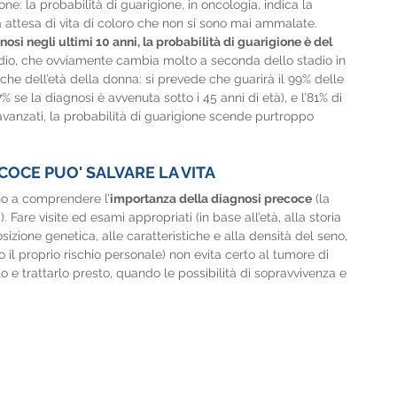
e: la probabilità di guarigione, in oncologia, indica la 
 attesa di vita di coloro che non si sono mai ammalate. 
nosi negli ultimi 10 anni, la probabilità di guarigione è del 
dio, che ovviamente cambia molto a seconda dello stadio in 
che dell’età della donna: si prevede che guarirà il 99% delle 
% se la diagnosi è avvenuta sotto i 45 anni di età), e l’81% di 
iù avanzati, la probabilità di guarigione scende purtroppo 
COCE PUO' SALVARE LA VITA
ano a comprendere l’
importanza della diagnosi precoce
 (la 
Fare visite ed esami appropriati (in base all’età, alla storia 
sizione genetica, alle caratteristiche e alla densità del seno, 
o il proprio rischio personale) non evita certo al tumore di 
o e trattarlo presto, quando le possibilità di sopravvivenza e 