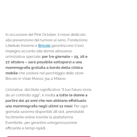
In occasione del Pink October, il mese dedicato 
alla prevenzione del tumore al seno, Fondazione 
Libellule Insieme e 
BricoIo
 garantiscono il loro 
impegno accanto alle donne attraverso 
un’iniziativa speciale: 
per tre giornate – 25, 26 e 
27 ottobre – sarà possibile sottoporsi a una 
mammografia gratuita a bordo della clinica 
mobile 
che sosterà nel parcheggio dello store 
BricoIo in Viale Monza 314 a Milano.
L’iniziativa, dal titolo significativo “Il tuo futuro inizia 
da un controllo oggi”, è rivolta 
a tutte le donne a 
partire dai 40 anni che non abbiano effettuato 
una mammografia negli ultimi 12 mesi
. Per ogni 
giornata saranno disponibili 28 slot, prenotabili 
facilmente online tramite la piattaforma 
Eventbrite, per garantire un’organizzazione 
efficiente e tempi rapidi.