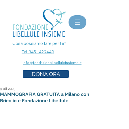
bomboniere matrimonio, bomboniere laurea, bomboniere battesimo, ecografia a Milano, mammografia a
Milano, prenota esami senza attese, prenota visita a Milano, pap test Milano, visita ginecologica, osteopata a
Milano, nutrizionista a milano, psicologo a milano, dermatologo a milano, controllo dei nei a milano,
bomboniere solidali sostegno cancro
Cosa possiamo fare per te?
Tel. 345 1429449
info@fondazionelibelluleinsieme.it
DONA ORA
9 ott 2025
MAMMOGRAFIA GRATUITA a Milano con
Brico io e Fondazione Libellule