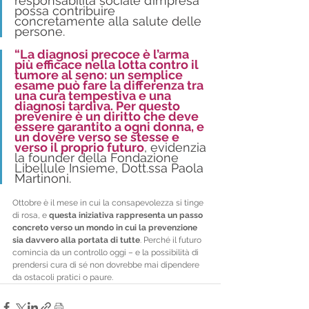
responsabilità sociale d’impresa 
possa contribuire 
concretamente alla salute delle 
persone.
“La diagnosi precoce è l’arma 
più efficace nella lotta contro il 
tumore al seno: un semplice 
esame può fare la differenza tra 
una cura tempestiva e una 
diagnosi tardiva. Per questo 
prevenire è un diritto che deve 
essere garantito a ogni donna, e 
un dovere verso se stesse e 
verso il proprio futuro
, evidenzia 
la founder della Fondazione 
Libellule Insieme, Dott.ssa Paola 
Martinoni.
Ottobre è il mese in cui la consapevolezza si tinge 
di rosa, e 
questa iniziativa rappresenta un passo 
concreto verso un mondo in cui la prevenzione 
sia davvero alla portata di tutte
. Perché il futuro 
comincia da un controllo oggi – e la possibilità di 
prendersi cura di sé non dovrebbe mai dipendere 
da ostacoli pratici o paure.