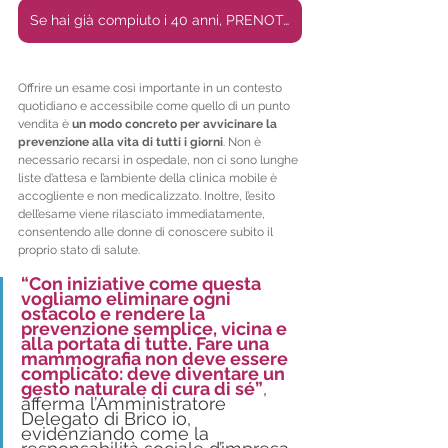
Se hai già compiuto i 40 anni, PRENOTA LA TUA MAMMOGRAFIA GRATUITA
Offrire un esame così importante in un contesto 
quotidiano e accessibile come quello di un punto 
vendita è 
un modo concreto per avvicinare la 
prevenzione alla vita di tutti i giorni
. Non è 
necessario recarsi in ospedale, non ci sono lunghe 
liste d’attesa e l’ambiente della clinica mobile è 
accogliente e non medicalizzato. Inoltre, l’esito 
dell’esame viene rilasciato immediatamente, 
consentendo alle donne di conoscere subito il 
proprio stato di salute.
“Con iniziative come questa 
vogliamo eliminare ogni 
ostacolo e rendere la 
prevenzione semplice, vicina e 
alla portata di tutte. Fare una 
mammografia non deve essere 
complicato: deve diventare un 
gesto naturale di cura di sé”
, 
afferma l’Amministratore 
Delegato di Brico io, 
evidenziando come la 