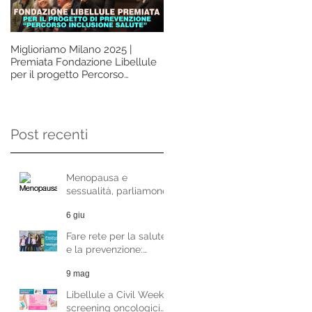
Miglioriamo Milano 2025 |
La prevenzione non deve
Premiata Fondazione Libellule
essere un lusso, ma un diritto d
per il progetto Percorso
tutte le donne. Questo è
Inclusione Salute
l'insegnamento che vorremm
ci lasciasse davvero l'Ottobre
Rosa. Intervista alla Dott.ssa
Paola Martinoni
Post recenti
Menopausa e
sessualità, parliamone
con la Dott.ssa
6 giu
Raffaela Di Pace
Fare rete per la salute
e la prevenzione:
Fondazione Libellule al
9 mag
Festival del Welfare di
Milano
Libellule a Civil Week:
screening oncologici