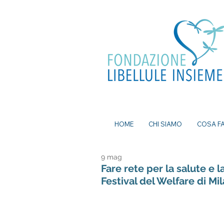
ea, bomboniere battesimo, ecografia a
mi senza attese, prenota visita a Milano, pap
a Milano, nutrizionista a milano, psicologo a
dei nei a milano, bomboniere solidali
HOME
CHI SIAMO
COSA F
9 mag
Fare rete per la salute e 
Festival del Welfare di Mi