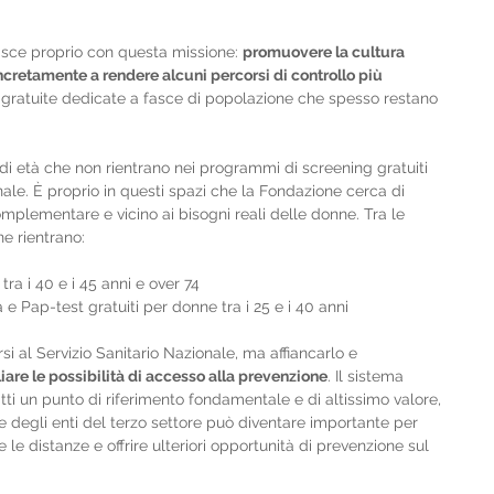
sce proprio con questa missione: 
promuovere la cultura 
cretamente a rendere alcuni percorsi di controllo più 
e gratuite dedicate a fasce di popolazione che spesso restano 
ce di età che non rientrano nei programmi di screening gratuiti 
nale. È proprio in questi spazi che la Fondazione cerca di 
mplementare e vicino ai bisogni reali delle donne. Tra le 
e rientrano:
a i 40 e i 45 anni e over 74
 e Pap-test gratuiti per donne tra i 25 e i 40 anni
i al Servizio Sanitario Nazionale, ma affiancarlo e 
are le possibilità di accesso alla prevenzione
. Il sistema 
tti un punto di riferimento fondamentale e di altissimo valore, 
 e degli enti del terzo settore può diventare importante per 
re le distanze e offrire ulteriori opportunità di prevenzione sul 