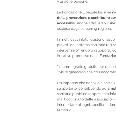
vita delle persone.
La Fondazione Libellule Insieme na
della prevenzione e contribuire con
accessibili
, anche attraverso visit
escluse dagli screening regionali.
In molti casi, infatti, esistono fas
previsti dal sistema sanitario regio
intervenire offrendo un supporto co
iniziative promosse dalla Fondazion
* mammografie gratuite per donne tr
* visite ginecologiche con ecografia
Un impegno che non vuole sostituirs
supportarlo, contribuendo ad 
ampli
sanitario pubblico rappresenta infa
ma il contributo delle associazioni
intercettare bisogni specifici, ridur
territorio.