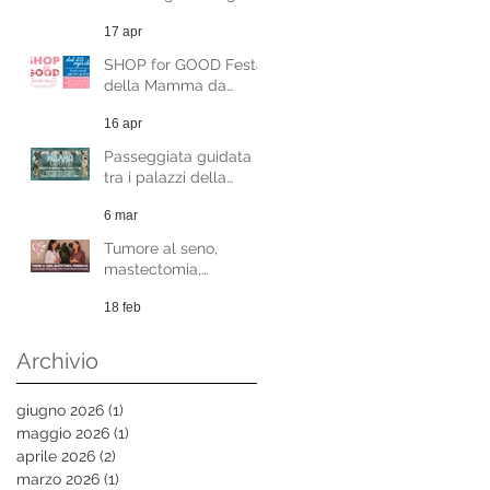
gratuiti 8-9 maggio
17 apr
SHOP for GOOD Festa
della Mamma da
Sabato 20 Aprile
16 apr
Passeggiata guidata
tra i palazzi della
Milano Liberty - evento
6 mar
benefico
Tumore al seno,
mastectomia,
femminilità. La
18 feb
psicologia della scelta
nella ricostruzione
mammaria.
Archivio
giugno 2026
(1)
1 post
maggio 2026
(1)
1 post
aprile 2026
(2)
2 post
marzo 2026
(1)
1 post