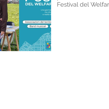
Festival del Welfa
 ETS
Gran Sasso - 20131 Milano - Fermata Metro: Piola / Loreto
libelluleinsieme.it
- Tel. 345 1429449
elangelo Buonarroti, 48 - 20145 Milano - Fermata Metro:
libelluleinsieme.it
- Tel. 320 9204164