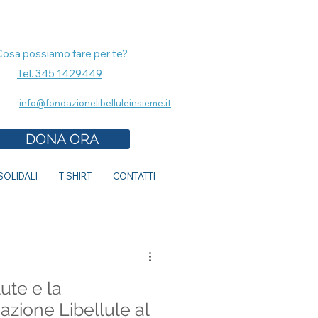
Cosa possiamo fare per te?
Tel. 345 1429449
info@fondazionelibelluleinsieme.it
DONA ORA
OLIDALI
T-SHIRT
CONTATTI
lute e la
zione Libellule al