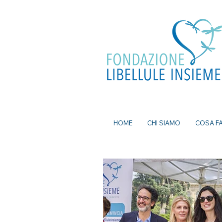
ea, bomboniere battesimo, ecografia a
mi senza attese, prenota visita a Milano, pap
a Milano, nutrizionista a milano, psicologo a
dei nei a milano, bomboniere solidali
HOME
CHI SIAMO
COSA F