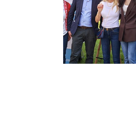
FONDAZIONE LIBELLULE INSIEME
Sede: V. Filippino Lippi ang. Viale 
Prenotazioni visite:
visite@fondazione
c/o Columbus Clinic Center: V. Mich
Buonarroti
Prenotazioni visite:
visite@fondazione