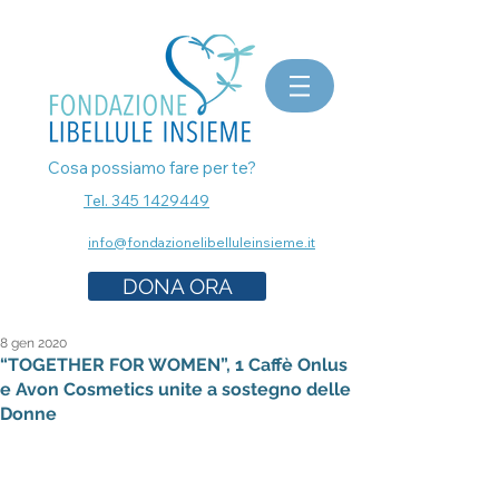
bomboniere matrimonio, bomboniere laurea, bomboniere battesimo, ecografia a Milano, mammografia a
Milano, prenota esami senza attese, prenota visita a Milano, pap test Milano, visita ginecologica, osteopata a
Milano, nutrizionista a milano, psicologo a milano, dermatologo a milano, controllo dei nei a milano,
bomboniere solidali sostegno cancro
Cosa possiamo fare per te?
Tel. 345 1429449
info@fondazionelibelluleinsieme.it
DONA ORA
8 gen 2020
“TOGETHER FOR WOMEN”, 1 Caffè Onlus
e Avon Cosmetics unite a sostegno delle
Donne