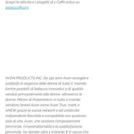
Scopri le attività e i progetti di 1 Caffè onlus su 
www.1caffe.org
AVON PRODUCTS INC. Da 130 anni Avon accoglie e 
soddisfa le esigenze delle donne di tutto il  mondo: 
fornire prodotti di bellezza innovativi e di qualità 
venduti principalmente alle donne, attraverso le 
donne. Milioni di Presentatrici in tutto il mondo 
vendono brand Avon come Avon True, mark. e 
ANEW grazie ai social network e ad un’attività 
indipendente flessibile e compatibile con qualsiasi 
stile di vita. Avon, che sostiene l'empowerment 
femminile, l'imprenditorialità e la soddisfazione 
personale, ha donato oltre 1 miliardo $ in cause che 