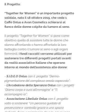
Il Progetto:
“Together for Women” è un importante progetto 
solidale, nato il 18 ottobre 2019, che vede 1 
Caffè Onlus e Avon Cosmetics schierarsi al 
fianco delle donne colpite da tumore al seno. 
Il progetto “Together for Women” si pone come 
obiettivo quello di assistere tutte le donne che 
stanno affrontando o hanno affrontato la loro 
battaglia contro il tumore al seno o agli organi 
femminili. 
I fondi raccolti verranno utilizzati per 
sostenere tre differenti progetti portati avanti 
da realtà associative italiane che operano 
intorno al mondo dell’assistenza alle donne
: 
- 
S.I.D.E.O Onlus
 con il  progetto “Dermo-
pigmentazione del complesso areola capezzolo”; 
- 
L’Arcobaleno della Speranza Onlus
 con i progetti 
“Diamo corpo e cura all’immagine” e “Ti 
accompagno io”;
- 
Associazione Libellule Onlus
 con il  progetto 
volto a sostenere: “Un percorso guidato di 
prevenzione e  controllo grazie a uno spazio 