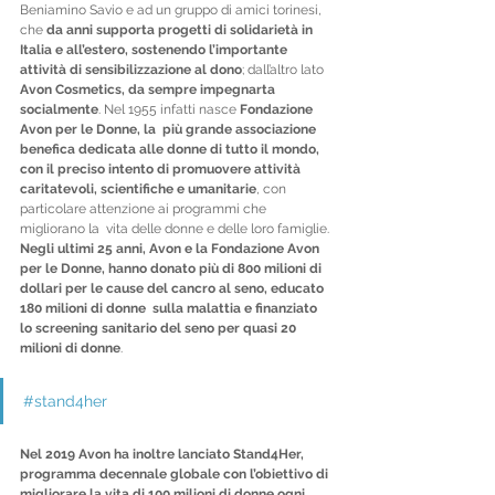
Beniamino Savio e ad un gruppo di amici torinesi, 
che 
da anni supporta progetti di solidarietà in 
Italia e all’estero, sostenendo l’importante 
attività di sensibilizzazione al dono
; dall’altro lato 
Avon Cosmetics, da sempre impegnarta 
socialmente
. Nel 1955 infatti nasce 
Fondazione 
Avon per le Donne, la  più grande associazione 
benefica dedicata alle donne di tutto il mondo, 
con il preciso intento di promuovere attività 
caritatevoli, scientifiche e umanitarie
, con 
particolare attenzione ai programmi che 
migliorano la  vita delle donne e delle loro famiglie. 
Negli ultimi 25 anni, Avon e la Fondazione Avon 
per le Donne, hanno donato più di 800 milioni di 
dollari per le cause del cancro al seno, educato 
180 milioni di donne  sulla malattia e finanziato 
lo screening sanitario del seno per quasi 20 
milioni di donne
.
#stand4her
Nel 2019 Avon ha inoltre lanciato Stand4Her, 
programma decennale globale con l’obiettivo di 
migliorare la vita di 100 milioni di donne ogni 