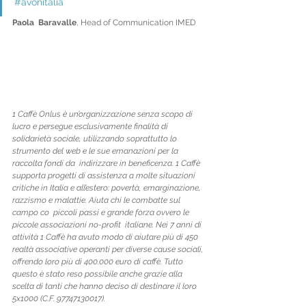
#avonitalia
Paola  Baravalle
, Head of Communication IMED
1 Caffè Onlus è un’organizzazione senza scopo di 
lucro e persegue esclusivamente finalità di 
solidarietà sociale, utilizzando soprattutto lo 
strumento del web e le sue emanazioni per la 
raccolta fondi da  indirizzare in beneficenza. 1 Caffè 
supporta progetti di assistenza a molte situazioni 
critiche in Italia e all’estero: povertà, emarginazione, 
razzismo e malattie. Aiuta chi le combatte sul 
campo co  piccoli passi e grande forza ovvero le 
piccole associazioni no-profit  italiane. Nei 7 anni di 
attività 1 Caffè ha avuto modo di aiutare più di 450 
realtà associative operanti per diverse cause sociali, 
offrendo loro più di 400.000 euro di caffè. Tutto 
questo è stato reso possibile anche grazie alla 
scelta di tanti che hanno deciso di destinare il loro 
5x1000 (C.F. 97747130017).