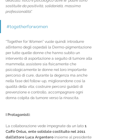
dedicato, fisico e psicologico dove le  paure sono 
sostituite da positività, solidarietà, massima  
professionalità". 
#togetherforwomen
“Together for Women” vuole quindi: introdurre 
all’interno degli ospedali la Dermo-pigmentazione 
per tutte quelle donne che hanno subito un 
intervento di asportazione a seguito di tumore alla 
mammella; assistere sia fisicamente che 
psicologicamente le donne nel loro importante 
percorso di cure, durante la degenza ma anche 
nella fase del follow-up, migliorandone così la 
qualità della vita; costruire percorsi guidati di 
prevenzione e controllo, accompagnare ogni 
donna colpita da tumore verso la rinascita.
I Protagonisti:
La collaborazione vede impegnate da un lato
 1 
Caffè Onlus, ente solidale costituito nel 2011 
dall’attore Luca Argentero
 insieme al presidente 