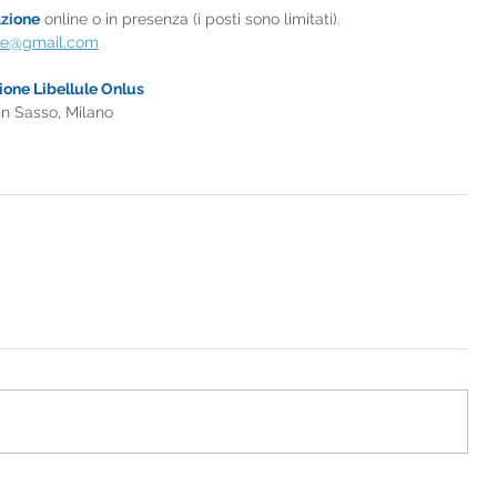
zione
 online o in presenza (i posti sono limitati). 
lule@gmail.com
one Libellule Onlus
an Sasso, Milano