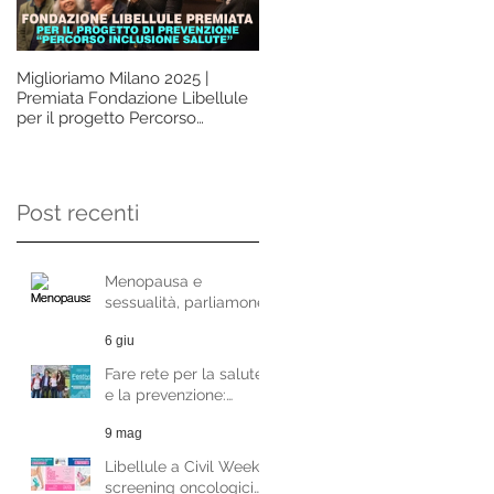
Miglioriamo Milano 2025 |
La prevenzione non deve
Premiata Fondazione Libellule
essere un lusso, ma un diritto d
per il progetto Percorso
tutte le donne. Questo è
Inclusione Salute
l'insegnamento che vorremm
ci lasciasse davvero l'Ottobre
Rosa. Intervista alla Dott.ssa
Paola Martinoni
Post recenti
Menopausa e
sessualità, parliamone
con la Dott.ssa
6 giu
Raffaela Di Pace
Fare rete per la salute
e la prevenzione:
Fondazione Libellule al
9 mag
Festival del Welfare di
Milano
Libellule a Civil Week:
screening oncologici