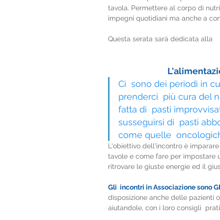
tavola. Permettere al corpo di nutri
impegni quotidiani ma anche a contr
Questa serata sarà dedicata alla
L'alimentaz
Ci  sono dei periodi in c
prenderci  più cura del n
fatta di  pasti improvvis
susseguirsi di  pasti abb
come quelle  oncologic
L'obiettivo dell'incontro è imparare
tavole e come fare per impostare 
ritrovare le giuste energie ed il gi
Gli  incontri in Associazione sono
disposizione anche delle pazienti o
aiutandole, con i loro consigli  prati