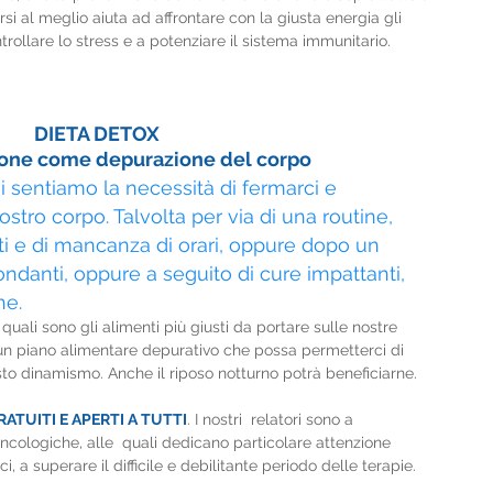
rsi al meglio aiuta ad affrontare con la giusta energia gli 
ollare lo stress e a potenziare il sistema immunitario.
DIETA DETOX
ione come depurazione del corpo
ui sentiamo la necessità di fermarci e 
ostro corpo. Talvolta per via di una routine, 
ati e di mancanza di orari, oppure dopo un 
ondanti, oppure a seguito di cure impattanti, 
he.
 quali sono gli alimenti più giusti da portare sulle nostre 
un piano alimentare depurativo che possa permetterci di 
usto dinamismo. Anche il riposo notturno potrà beneficiarne.
 GRATUITI E APERTI A TUTTI
. I nostri  relatori sono a 
ncologiche, alle  quali dedicano particolare attenzione 
ci, a superare il difficile e debilitante periodo delle terapie.