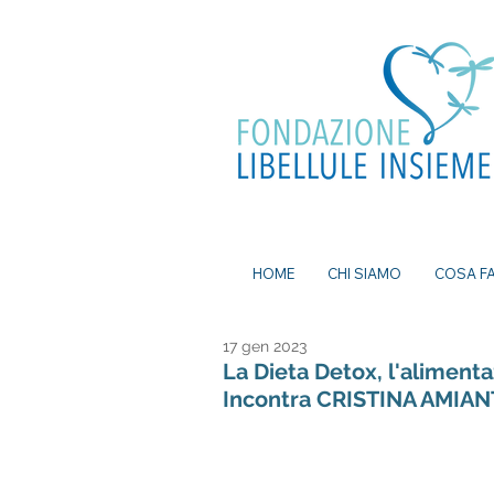
ea, bomboniere battesimo, ecografia a
mi senza attese, prenota visita a Milano, pap
a Milano, nutrizionista a milano, psicologo a
dei nei a milano, bomboniere solidali
HOME
CHI SIAMO
COSA F
17 gen 2023
La Dieta Detox, l'aliment
Incontra CRISTINA AMIANT