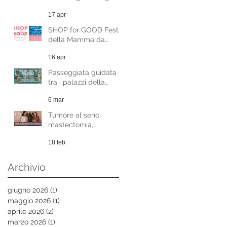
gratuiti 8-9 maggio
17 apr
SHOP for GOOD Festa
della Mamma da
Sabato 20 Aprile
16 apr
Passeggiata guidata
tra i palazzi della
Milano Liberty - evento
6 mar
benefico
Tumore al seno,
mastectomia,
femminilità. La
18 feb
psicologia della scelta
nella ricostruzione
mammaria.
Archivio
giugno 2026
(1)
1 post
maggio 2026
(1)
1 post
aprile 2026
(2)
2 post
marzo 2026
(1)
1 post