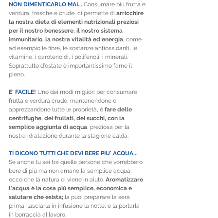
NON DIMENTICARLO MAI...
 Consumare più frutta e 
verdura, fresche e crude, ci permette di 
arricchire 
la nostra dieta di elementi nutrizionali preziosi 
per il nostro benessere, il nostro sistema 
immunitario, la nostra vitalità ed energia
, come 
ad esempio le fibre, le sostanze antiossidanti, le 
vitamine, i carotenoidi, i polifenoli, i minerali. 
Soprattutto d'estate è importantissimo farne il 
pieno. 
E' FACILE! 
Uno dei modi migliori per consumare 
frutta e verdura crude, mantenendone e 
apprezzandone tutte le proprietà, è 
fare delle 
centrifughe, dei frullati, dei succhi, con la 
semplice aggiunta di acqua
, preziosa per la 
nostra idratazione durante la stagione calda.
TI DICONO TUTTI CHE DEVI BERE PIU' ACQUA... 
Se anche tu sei tra quelle persone che vorrebbero 
bere di più ma non amano la semplice acqua, 
ecco che la natura ci viene in aiuto. 
Aromatizzare 
l'acqua è la cosa più semplice, economica e 
salutare che esista; 
la puoi preparare la sera 
prima, lasciarla in infusione la notte, e la portarla 
in borraccia al lavoro.