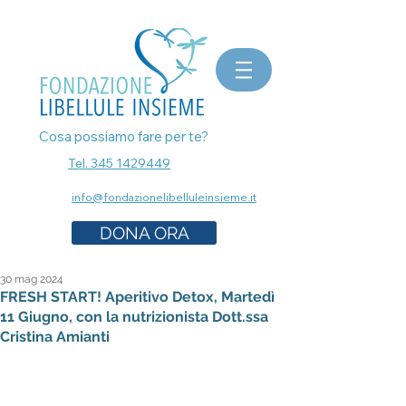
bomboniere matrimonio, bomboniere laurea, bomboniere battesimo, ecografia a Milano, mammografia a
Milano, prenota esami senza attese, prenota visita a Milano, pap test Milano, visita ginecologica, osteopata a
Milano, nutrizionista a milano, psicologo a milano, dermatologo a milano, controllo dei nei a milano,
bomboniere solidali sostegno cancro
Cosa possiamo fare per te?
Tel. 345 1429449
info@fondazionelibelluleinsieme.it
DONA ORA
30 mag 2024
FRESH START! Aperitivo Detox, Martedì
11 Giugno, con la nutrizionista Dott.ssa
Cristina Amianti