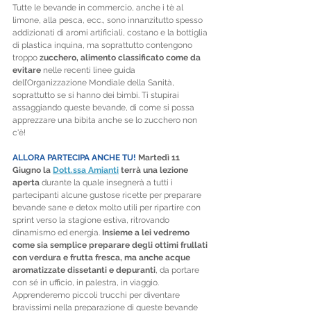
Tutte le bevande in commercio, anche i tè al 
limone, alla pesca, ecc., sono innanzitutto spesso 
addizionati di aromi artificiali, costano e la bottiglia 
di plastica inquina, ma soprattutto contengono 
troppo
 zucchero, alimento classificato come da 
evitare
 nelle recenti linee guida 
dell’Organizzazione Mondiale della Sanità, 
soprattutto se si hanno dei bimbi. Ti stupirai 
assaggiando queste bevande, di come si possa 
apprezzare una bibita anche se lo zucchero non 
c'è!
ALLORA PARTECIPA ANCHE TU!
 Martedì 11 
Giugno la 
Dott.ssa Amianti
 terrà una lezione 
aperta
 durante la quale insegnerà a tutti i 
partecipanti alcune gustose ricette per preparare 
bevande sane e detox molto utili per ripartire con 
sprint verso la stagione estiva, ritrovando 
dinamismo ed energia.
 Insieme a lei vedremo 
come sia semplice preparare degli ottimi frullati 
con verdura e frutta fresca, ma anche acque 
aromatizzate dissetanti e depuranti
, da portare 
con sé in ufficio, in palestra, in viaggio.
Apprenderemo piccoli trucchi per diventare 
bravissimi nella preparazione di queste bevande 