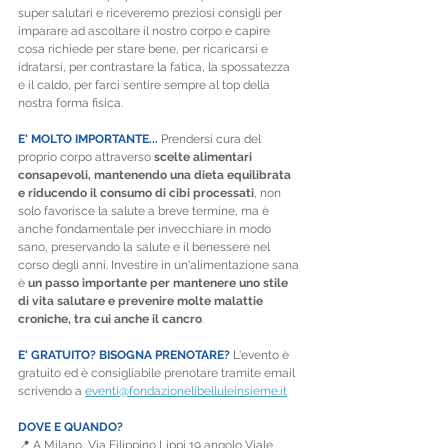
super salutari e riceveremo preziosi consigli per 
imparare ad ascoltare il nostro corpo e capire 
cosa richiede per stare bene, per ricaricarsi e 
idratarsi, per contrastare la fatica, la spossatezza 
e il caldo, per farci sentire sempre al top della 
nostra forma fisica.
E' MOLTO IMPORTANTE... 
Prendersi cura del 
proprio corpo attraverso 
scelte alimentari 
consapevoli, mantenendo una dieta equilibrata 
e riducendo il consumo di cibi processati
, non 
solo favorisce la salute a breve termine, ma è 
anche fondamentale per invecchiare in modo 
sano, preservando la salute e il benessere nel 
corso degli anni. Investire in un'alimentazione sana 
è 
un passo importante per mantenere uno stile 
di vita salutare e prevenire molte malattie 
croniche, tra cui anche il cancro
.
E' GRATUITO? BISOGNA PRENOTARE?
 L'evento è 
gratuito ed è consigliabile prenotare tramite email 
scrivendo a 
eventi@fondazionelibelluleinsieme.it
DOVE E QUANDO?
📍 A Milano, Via Filippino Lippi 19 angolo Viale 