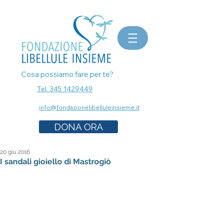
bomboniere matrimonio, bomboniere laurea, bomboniere battesimo, ecografia a Milano, mammografia a
Milano, prenota esami senza attese, prenota visita a Milano, pap test Milano, visita ginecologica, osteopata a
Milano, nutrizionista a milano, psicologo a milano, dermatologo a milano, controllo dei nei a milano,
bomboniere solidali sostegno cancro
Cosa possiamo fare per te?
Tel. 345 1429449
info@fondazionelibelluleinsieme.it
DONA ORA
20 giu 2016
I sandali gioiello di Mastrogiò