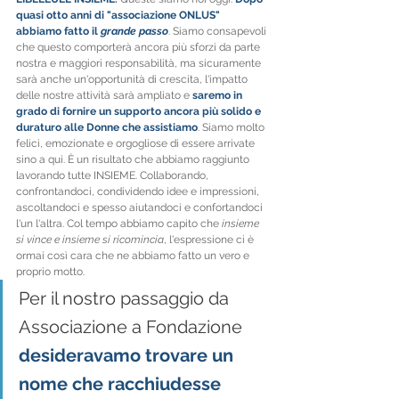
quasi otto anni di "associazione ONLUS" 
abbiamo fatto il 
grande passo
. Siamo consapevoli 
che questo comporterà ancora più sforzi da parte 
nostra e maggiori responsabilità, ma sicuramente 
sarà anche un'opportunità di crescita, l'impatto 
delle nostre attività sarà ampliato e 
saremo in 
grado di fornire un supporto ancora più solido e 
duraturo alle Donne che assistiamo
. Siamo molto 
felici, emozionate e orgogliose di essere arrivate 
sino a qui. È un risultato che abbiamo raggiunto 
lavorando tutte INSIEME. Collaborando, 
confrontandoci, condividendo idee e impressioni, 
ascoltandoci e spesso aiutandoci e confortandoci 
l'un l'altra. Col tempo abbiamo capito che 
insieme 
si vince e insieme si ricomincia
, l'espressione ci è 
ormai così cara che ne abbiamo fatto un vero e 
proprio motto.
Per il nostro passaggio da 
Associazione a Fondazione 
desideravamo trovare un 
nome che racchiudesse 