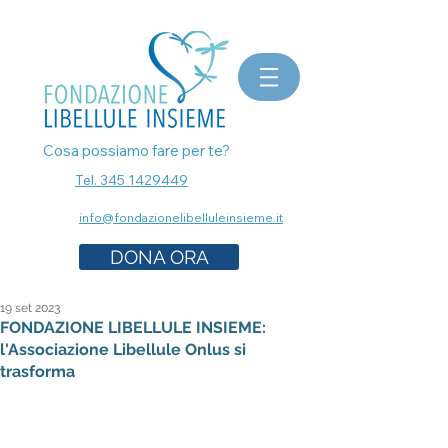
bomboniere matrimonio, bomboniere laurea, bomboniere battesimo, ecografia a Milano, mammografia a
Milano, prenota esami senza attese, prenota visita a Milano, pap test Milano, visita ginecologica, osteopata a
Milano, nutrizionista a milano, psicologo a milano, dermatologo a milano, controllo dei nei a milano,
bomboniere solidali sostegno cancro
Cosa possiamo fare per te?
Tel. 345 1429449
info@fondazionelibelluleinsieme.it
DONA ORA
19 set 2023
FONDAZIONE LIBELLULE INSIEME:
l'Associazione Libellule Onlus si
trasforma