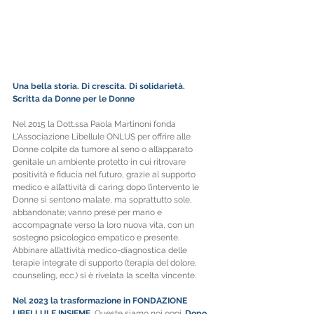
Una bella storia. Di crescita. Di solidarietà. 
Scritta da Donne per le Donne
Nel 2015 la Dott.ssa Paola Martinoni fonda 
L'Associazione Libellule ONLUS per offrire alle 
Donne colpite da tumore al seno o all’apparato 
genitale un ambiente protetto in cui ritrovare 
positività e fiducia nel futuro, grazie al supporto 
medico e all’attività di caring: dopo l’intervento le 
Donne si sentono malate, ma soprattutto sole, 
abbandonate; vanno prese per mano e 
accompagnate verso la loro nuova vita, con un 
sostegno psicologico empatico e presente. 
Abbinare all’attività medico-diagnostica delle 
terapie integrate di supporto (terapia del dolore, 
counseling, ecc.) si è rivelata la scelta vincente.
Nel 2023 la trasformazione in FONDAZIONE 
LIBELLULE INSIEME
.
 Queste siamo noi oggi
. 
Dopo 