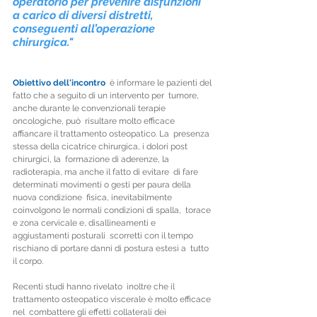
operatorio per prevenire disfunzioni  
a carico di diversi distretti, 
conseguenti all’operazione 
chirurgica."
Obiettivo dell'incontro
  è informare le pazienti del 
fatto che a seguito di un intervento per  tumore, 
anche durante le convenzionali terapie 
oncologiche, può  risultare molto efficace 
affiancare il trattamento osteopatico. La  presenza 
stessa della cicatrice chirurgica, i dolori post 
chirurgici, la  formazione di aderenze, la 
radioterapia, ma anche il fatto di evitare  di fare 
determinati movimenti o gesti per paura della 
nuova condizione  fisica, inevitabilmente 
coinvolgono le normali condizioni di spalla,  torace 
e zona cervicale e, disallineamenti e 
aggiustamenti posturali  scorretti con il tempo 
rischiano di portare danni di postura estesi a  tutto 
il corpo.
Recenti studi hanno rivelato  inoltre che il 
trattamento osteopatico viscerale è molto efficace 
nel  combattere gli effetti collaterali dei 