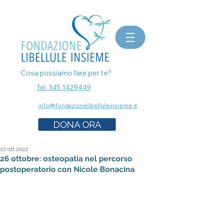
bomboniere matrimonio, bomboniere laurea, bomboniere battesimo, ecografia a Milano, mammografia a
Milano, prenota esami senza attese, prenota visita a Milano, pap test Milano, visita ginecologica, osteopata a
Milano, nutrizionista a milano, psicologo a milano, dermatologo a milano, controllo dei nei a milano,
bomboniere solidali sostegno cancro
Cosa possiamo fare per te?
Tel. 345 1429449
info@fondazionelibelluleinsieme.it
DONA ORA
10 ott 2022
26 ottobre: osteopatia nel percorso
postoperatorio con Nicole Bonacina