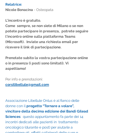
Relatrice:
Nicole Bonacina 
-
Osteopata
L'incontro è gratuito. 
Come  sempre, se non siete di Milano o se non 
potete partecipare in presenza,  potrete seguire 
l'incontro online sulla piattaforma Teams 
(Microsoft).  Inviate una richiesta email per 
ricevere il link di partecipazione.
Prenotate subito la vostra partecipazione online 
o in presenza (i posti sono limitati). Vi 
aspettiamo!
Per info e prenotazioni:
corsilibellule@gmail.com
Associazione Libellule Onlus è al fianco delle 
donne con il 
progetto “Tornare a volare”, 
vincitore della decima edizione dei Bandi Gilead 
Sciences
:  questo appuntamento fa parte dei 14 
incontri dedicati alle pazienti in  trattamento 
oncologico (durante e post) per aiutarle a 
combattere gli  effetti collaterali delle cure e 