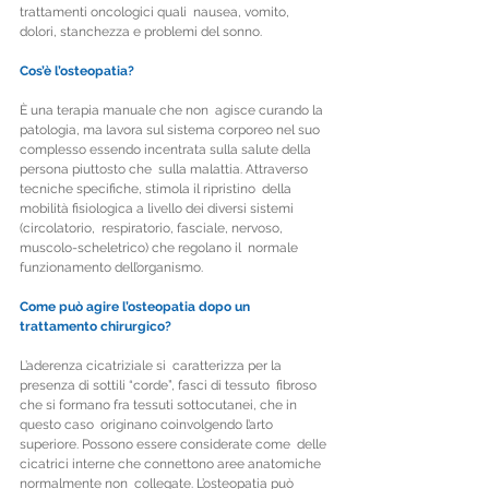
trattamenti oncologici quali  nausea, vomito, 
dolori, stanchezza e problemi del sonno. 
Cos’è l’osteopatia?
È una terapia manuale che non  agisce curando la 
patologia, ma lavora sul sistema corporeo nel suo  
complesso essendo incentrata sulla salute della 
persona piuttosto che  sulla malattia. Attraverso 
tecniche specifiche, stimola il ripristino  della 
mobilità fisiologica a livello dei diversi sistemi 
(circolatorio,  respiratorio, fasciale, nervoso, 
muscolo-scheletrico) che regolano il  normale 
funzionamento dell’organismo. 
Come può agire l’osteopatia dopo un 
trattamento chirurgico?
L’aderenza cicatriziale si  caratterizza per la 
presenza di sottili “corde”, fasci di tessuto  fibroso 
che si formano fra tessuti sottocutanei, che in 
questo caso  originano coinvolgendo l’arto 
superiore. Possono essere considerate come  delle 
cicatrici interne che connettono aree anatomiche 
normalmente non  collegate. L’osteopatia può 