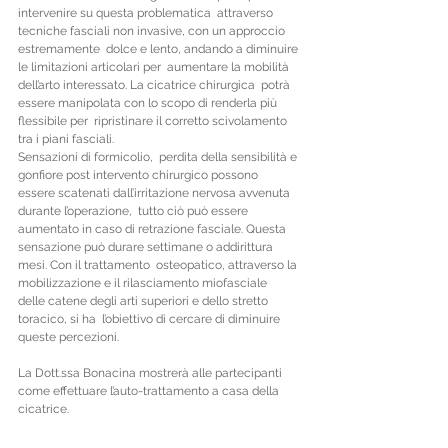
intervenire su questa problematica  attraverso 
tecniche fasciali non invasive, con un approccio 
estremamente  dolce e lento, andando a diminuire 
le limitazioni articolari per  aumentare la mobilità 
dell’arto interessato. La cicatrice chirurgica  potrà 
essere manipolata con lo scopo di renderla più 
flessibile per  ripristinare il corretto scivolamento 
tra i piani fasciali.
Sensazioni di formicolio,  perdita della sensibilità e 
gonfiore post intervento chirurgico possono  
essere scatenati dall’irritazione nervosa avvenuta 
durante l’operazione,  tutto ciò può essere 
aumentato in caso di retrazione fasciale. Questa  
sensazione può durare settimane o addirittura 
mesi. Con il trattamento  osteopatico, attraverso la 
mobilizzazione e il rilasciamento miofasciale  
delle catene degli arti superiori e dello stretto 
toracico, si ha  l’obiettivo di cercare di diminuire 
queste percezioni. 
La Dott.ssa Bonacina mostrerà alle partecipanti 
come effettuare l’auto-trattamento a casa della 
cicatrice.