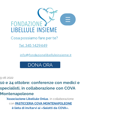
bomboniere matrimonio, bomboniere laurea, bomboniere battesimo, ecografia a Milano, mammografia a
Milano, prenota esami senza attese, prenota visita a Milano, pap test Milano, visita ginecologica, osteopata a
Milano, nutrizionista a milano, psicologo a milano, dermatologo a milano, controllo dei nei a milano,
bomboniere solidali sostegno cancro
Cosa possiamo fare per te?
Tel. 345 1429449
info@fondazionelibelluleinsieme.it
DONA ORA
9 ott 2022
10 e 24 ottobre: conferenze con medici e
specialisti, in collaborazione con COVA
Montenapoleone
'Associazione Libellule Onlus
, in collaborazione 
con 
PASTICCERIA COVA MONTENAPOLEONE
è lieta di invitarvi ai «Salotti da COVA».