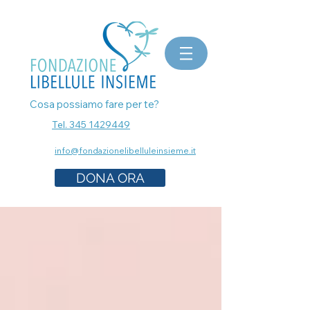
bomboniere matrimonio, bomboniere laurea, bomboniere battesimo, ecografia a Milano, mammografia a
Milano, prenota esami senza attese, prenota visita a Milano, pap test Milano, visita ginecologica, osteopata a
Milano, nutrizionista a milano, psicologo a milano, dermatologo a milano, controllo dei nei a milano,
bomboniere solidali sostegno cancro
Cosa possiamo fare per te?
Tel. 345 1429449
info@fondazionelibelluleinsieme.it
DONA ORA