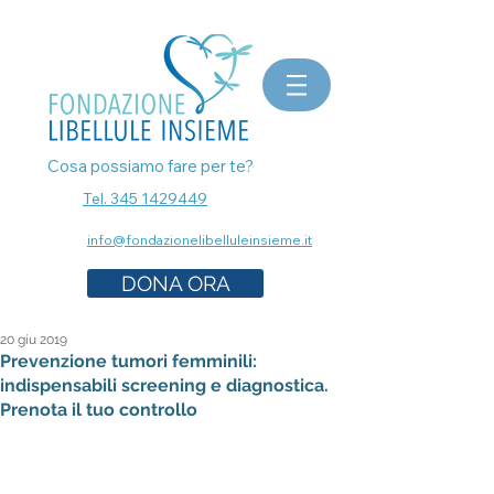
bomboniere matrimonio, bomboniere laurea, bomboniere battesimo, ecografia a Milano, mammografia a
Milano, prenota esami senza attese, prenota visita a Milano, pap test Milano, visita ginecologica, osteopata a
Milano, nutrizionista a milano, psicologo a milano, dermatologo a milano, controllo dei nei a milano,
bomboniere solidali sostegno cancro
Cosa possiamo fare per te?
Tel. 345 1429449
info@fondazionelibelluleinsieme.it
DONA ORA
20 giu 2019
Prevenzione tumori femminili:
indispensabili screening e diagnostica.
Prenota il tuo controllo