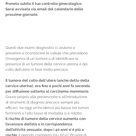
Prenota subito il tuo controllo ginecologico. 
Sarai avvisata via email del calendario delle 
prossime giornate.
Questi due esami diagnostici ci aiutano a 
prevenire e riconoscere le cellule che precedono 
l'insorgenza di un tumore o di identificare la 
presenza di un tumore della cervice uterina e del 
collo dell'utero in fase molto precoce.
Il tumore del collo dell'utero (anche detto della 
cervice uterina), era fino a pochi anni fa secondo 
per diffusione soltanto al carcinoma mammario
. 
Grazie proprio alla prevenzione e all'introduzione 
di strumenti di diagnosi precoce sempre più 
efficaci, ha oggi un'incidenza più bassa nei tumori 
femminili e l'alto tasso di mortalità si è ridotto.
Il rischio di tumore della cervice aumenta con 
l’avanzare dell’età e in corrispondenza 
dell’attività sessuale, dopo i 40 anni si è più a 
rischio
. Il periodo compreso tra i 50 e i 60 anni di 