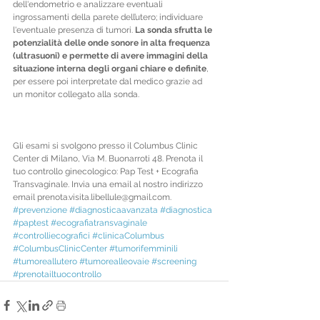
dell'endometrio e analizzare eventuali 
ingrossamenti della parete dell’utero; individuare 
l'eventuale presenza di tumori. 
La sonda sfrutta le 
potenzialità delle onde sonore in alta frequenza 
(ultrasuoni) e permette di avere immagini della 
situazione interna degli organi chiare e definite
, 
per essere poi interpretate dal medico grazie ad 
un monitor collegato alla sonda.
Gli esami si svolgono presso il Columbus Clinic 
Center di Milano, Via M. Buonarroti 48. Prenota il 
tuo controllo ginecologico: Pap Test + Ecografia 
Transvaginale. Invia una email al nostro indirizzo 
email prenota.visita.libellule@gmail.com.
#prevenzione
#diagnosticaavanzata
#diagnostica
#paptest
#ecografiatransvaginale
#controlliecografici
#clinicaColumbus
#ColumbusClinicCenter
#tumorifemminili
#tumoreallutero
#tumorealleovaie
#screening
#prenotailtuocontrollo