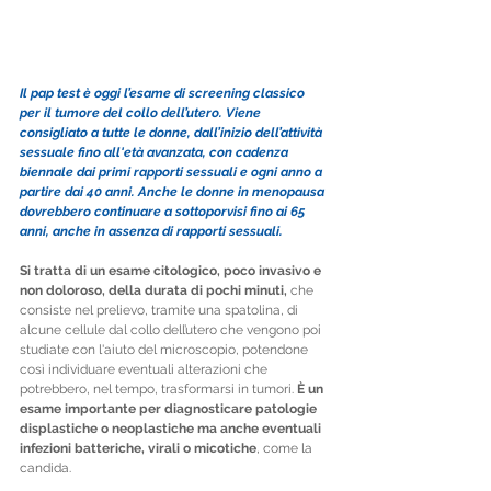
Il pap test è oggi l’esame di screening classico 
per il tumore del collo dell’utero. Viene 
consigliato a tutte le donne, dall’inizio dell’attività 
sessuale fino all'età avanzata, con cadenza 
biennale dai primi rapporti sessuali e ogni anno a 
partire dai 40 anni. Anche le donne in menopausa 
dovrebbero continuare a sottoporvisi fino ai 65 
anni, anche in assenza di rapporti sessuali.
Si tratta di un esame citologico, poco invasivo e 
non doloroso, della durata di pochi minuti,
 che 
consiste nel prelievo, tramite una spatolina, di 
alcune cellule dal collo dell’utero che vengono poi 
studiate con l'aiuto del microscopio, potendone 
così individuare eventuali alterazioni che 
potrebbero, nel tempo, trasformarsi in tumori. 
È un 
esame importante per diagnosticare patologie 
displastiche o neoplastiche ma anche eventuali 
infezioni batteriche, virali o micotiche
, come la 
candida.