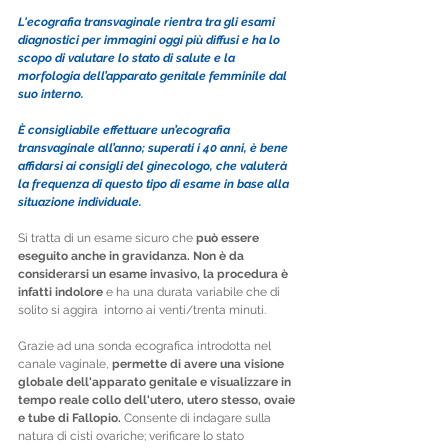
L'ecografia transvaginale rientra tra gli esami 
diagnostici per immagini oggi più diffusi e ha lo 
scopo di valutare lo stato di salute e la 
morfologia dell’apparato genitale femminile dal 
suo interno.
È consigliabile effettuare un’ecografia 
transvaginale all’anno; superati i 40 anni, è bene 
affidarsi ai consigli del ginecologo, che valuterà 
la frequenza di questo tipo di esame in base alla 
situazione individuale.
Si tratta di un esame sicuro che 
può essere 
eseguito anche in gravidanza. Non è da 
considerarsi un esame invasivo, la procedura è 
infatti indolore
 e ha una durata variabile che di 
solito si aggira  intorno ai venti/trenta minuti.
Grazie ad una sonda ecografica introdotta nel 
canale vaginale, 
permette di avere una visione 
globale dell'apparato genitale e visualizzare in 
tempo reale collo dell'utero, utero stesso, ovaie 
e tube di Fallopio. 
Consente di indagare sulla 
natura di cisti ovariche; verificare lo stato 