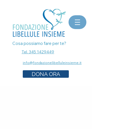
bomboniere matrimonio, bomboniere laurea, bomboniere battesimo, ecografia a Milano, mammografia a
Milano, prenota esami senza attese, prenota visita a Milano, pap test Milano, visita ginecologica, osteopata a
Milano, nutrizionista a milano, psicologo a milano, dermatologo a milano, controllo dei nei a milano,
bomboniere solidali sostegno cancro
Cosa possiamo fare per te?
Tel. 345 1429449
info@fondazionelibelluleinsieme.it
DONA ORA