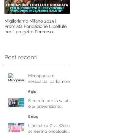
Miglioriamo Milano 2025 |
La prevenzione non deve
Premiata Fondazione Libellule
essere un lusso, ma un diritto d
per il progetto Percorso
tutte le donne. Questo è
Inclusione Salute
l'insegnamento che vorremm
ci lasciasse davvero l'Ottobre
Rosa. Intervista alla Dott.ssa
Paola Martinoni
Post recenti
Menopausa e
sessualità, parliamone
con la Dott.ssa
6 giu
Raffaela Di Pace
Fare rete per la salute
e la prevenzione:
Fondazione Libellule al
9 mag
Festival del Welfare di
Milano
Libellule a Civil Week:
screening oncologici