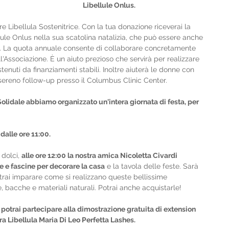
Libellule Onlus.
e Libellula Sostenitrice. Con la tua donazione riceverai la 
ule Onlus nella sua scatolina natalizia, che può essere anche 
e. La quota annuale consente di collaborare concretamente 
ll'Associazione. È un aiuto prezioso che servirà per realizzare 
tenuti da finanziamenti stabili. Inoltre aiuterà le donne con 
sereno follow-up presso il Columbus Clinic Center.
olidale abbiamo organizzato un'intera giornata di festa, per 
alle ore 11:00.
dolci, 
alle ore 12:00 la nostra amica Nicoletta Civardi 
e e fascine per decorare la casa
 e la tavola delle feste. Sarà 
rai imparare come si realizzano queste bellissime 
e, bacche e materiali naturali. Potrai anche acquistarle!
, potrai partecipare alla dimostrazione gratuita di extension 
ra Libellula Maria Di Leo Perfetta Lashes.