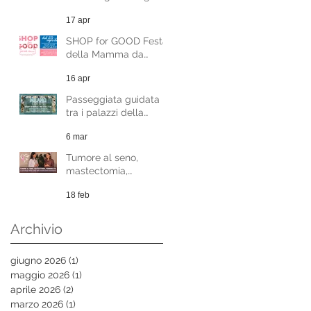
gratuiti 8-9 maggio
17 apr
SHOP for GOOD Festa
della Mamma da
Sabato 20 Aprile
16 apr
Passeggiata guidata
tra i palazzi della
Milano Liberty - evento
6 mar
benefico
Tumore al seno,
mastectomia,
femminilità. La
18 feb
psicologia della scelta
nella ricostruzione
mammaria.
Archivio
giugno 2026
(1)
1 post
maggio 2026
(1)
1 post
aprile 2026
(2)
2 post
marzo 2026
(1)
1 post