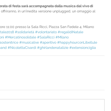
 serata di festa sarà accompagnata dalla musica dal vivo di 
i offriranno, in un'inedita versione unplugged, un omaggio al 
ore 11:00 presso la Sala Ricci, Piazza San Fedele 4, Milano
tale2018
#solidarietà
#volontariato
#regalidiNatale
oni
#Mercatinosolidale
#SalaRicci
#Milano
sostenitrice
#musicalive
#aperitivo
#happyhourconLibellule
band
#NicolettaCivardi
#ghirlandenatalizie
#extensionciglia