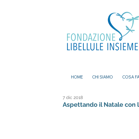
ea, bomboniere battesimo, ecografia a
mi senza attese, prenota visita a Milano, pap
a Milano, nutrizionista a milano, psicologo a
dei nei a milano, bomboniere solidali
HOME
CHI SIAMO
COSA F
7 dic 2018
Aspettando il Natale con l