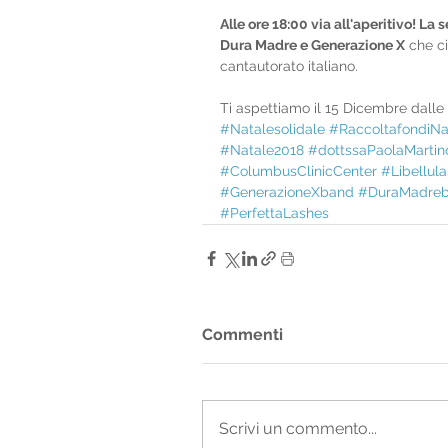
Alle ore 18:00 via all'aperitivo! La
Dura Madre e Generazione X
 che c
cantautorato italiano.
Ti aspettiamo il 15 Dicembre dalle 
#Natalesolidale
#RaccoltafondiNa
#Natale2018
#dottssaPaolaMartin
#ColumbusClinicCenter
#Libellula
#GenerazioneXband
#DuraMadre
#PerfettaLashes
Commenti
Scrivi un commento...