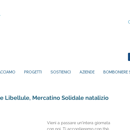
ACCIAMO
PROGETTI
SOSTIENICI
AZIENDE
BOMBONIERE S
e Libellule, Mercatino Solidale natalizio
Vieni a passare un'intera giornata 
con noi. Ti accoglieremo con thè, 