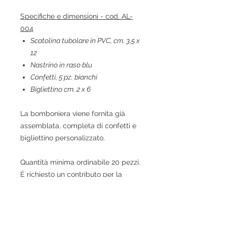
Specifiche e dimensioni - cod. AL-
004
Scatolina tubolare in PVC, cm. 3,5 x
12
Nastrino in raso blu
Confetti, 5 pz. bianchi
Bigliettino cm. 2 x 6
La bomboniera viene fornita già
assemblata, completa di confetti e
bigliettino personalizzato.
Quantità minima ordinabile 20 pezzi.
È richiesto un contributo per la
spedizione.
La consegna delle bomboniere
verrà effettuata
entro 7 giorni