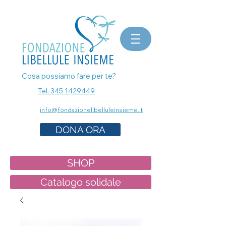
bomboniere matrimonio, bomboniere laurea, bomboniere battesimo, ecografia a Milano, mammografia a
Milano, prenota esami senza attese, prenota visita a Milano, pap test Milano, visita ginecologica, osteopata a
Milano, nutrizionista a milano, psicologo a milano, dermatologo a milano, controllo dei nei a milano,
bomboniere solidali sostegno cancro
Cosa possiamo fare per te?
Tel. 345 1429449
info@fondazionelibelluleinsieme.it
DONA ORA
SHOP
Catalogo solidale