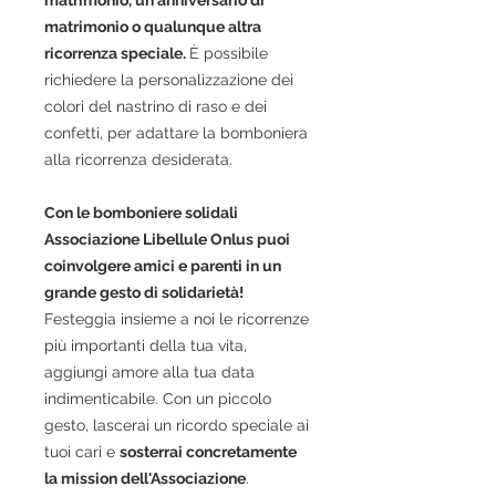
matrimonio, un anniversario di
matrimonio
o qualunque altra
ricorrenza speciale.
È possibile
richiedere la personalizzazione dei
colori del nastrino di raso e dei
confetti, per adattare la bomboniera
alla ricorrenza desiderata.
Con le bomboniere solidali
Associazione Libellule
Onlus puoi
coinvolgere amici e parenti in un
grande gesto di solidarietà!
Festeggia insieme a noi le ricorrenze
più importanti della tua vita,
aggiungi amore alla tua data
indimenticabile.
Con un piccolo
gesto
, lascerai un ricordo speciale ai
tuoi cari e
sosterrai concretamente
la mission dell'Associazione
.