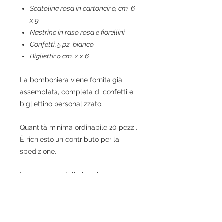
Scatolina rosa in cartoncino, cm. 6
x 9
Nastrino in raso rosa e fiorellini
Confetti, 5 pz. bianco
Bigliettino cm. 2 x 6
La bomboniera viene fornita già
assemblata, completa di confetti e
bigliettino personalizzato.
Quantità minima ordinabile 20 pezzi.
È richiesto un contributo per la
spedizione.
La consegna delle bomboniere
verrà effettuata
entro 7 giorni
lavorativi
dall'ordine.