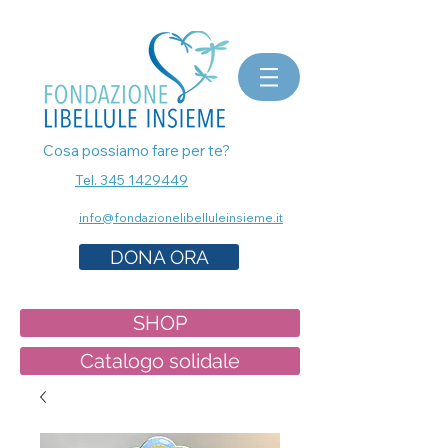
bomboniere matrimonio, bomboniere laurea, bomboniere battesimo, ecografia a Milano, mammografia a
Milano, prenota esami senza attese, prenota visita a Milano, pap test Milano, visita ginecologica, osteopata a
Milano, nutrizionista a milano, psicologo a milano, dermatologo a milano, controllo dei nei a milano,
bomboniere solidali sostegno cancro
Cosa possiamo fare per te?
Tel. 345 1429449
info@fondazionelibelluleinsieme.it
DONA ORA
SHOP
Catalogo solidale