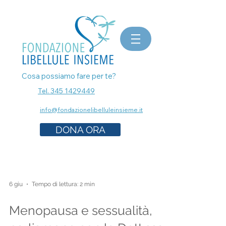
bomboniere matrimonio, bomboniere laurea, bomboniere battesimo, ecografia a Milano, mammografia a
Milano, prenota esami senza attese, prenota visita a Milano, pap test Milano, visita ginecologica, osteopata a
Milano, nutrizionista a milano, psicologo a milano, dermatologo a milano, controllo dei nei a milano,
bomboniere solidali sostegno cancro
Cosa possiamo fare per te?
Tel. 345 1429449
info@fondazionelibelluleinsieme.it
DONA ORA
6 giu
Tempo di lettura: 2 min
Menopausa e sessualità,