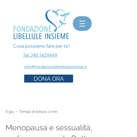
bomboniere matrimonio, bomboniere laurea, bomboniere battesimo, ecografia a Milano, mammografia a
Milano, prenota esami senza attese, prenota visita a Milano, pap test Milano, visita ginecologica, osteopata a
Milano, nutrizionista a milano, psicologo a milano, dermatologo a milano, controllo dei nei a milano,
bomboniere solidali sostegno cancro
Cosa possiamo fare per te?
Tel. 345 1429449
info@fondazionelibelluleinsieme.it
DONA ORA
6 giu
Tempo di lettura: 2 min
Menopausa e sessualità,