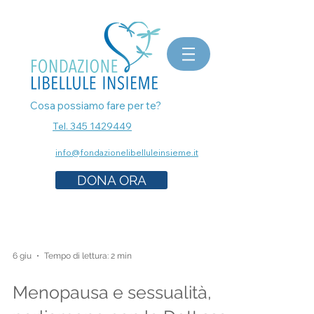
bomboniere matrimonio, bomboniere laurea, bomboniere battesimo, ecografia a Milano, mammografia a
Milano, prenota esami senza attese, prenota visita a Milano, pap test Milano, visita ginecologica, osteopata a
Milano, nutrizionista a milano, psicologo a milano, dermatologo a milano, controllo dei nei a milano,
bomboniere solidali sostegno cancro
Cosa possiamo fare per te?
Tel. 345 1429449
info@fondazionelibelluleinsieme.it
DONA ORA
6 giu
Tempo di lettura: 2 min
Menopausa e sessualità,