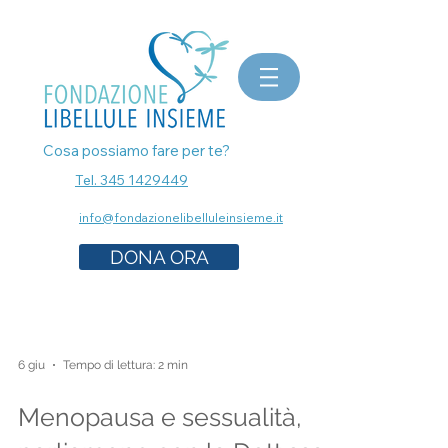
bomboniere matrimonio, bomboniere laurea, bomboniere battesimo, ecografia a Milano, mammografia a
Milano, prenota esami senza attese, prenota visita a Milano, pap test Milano, visita ginecologica, osteopata a
Milano, nutrizionista a milano, psicologo a milano, dermatologo a milano, controllo dei nei a milano,
bomboniere solidali sostegno cancro
Cosa possiamo fare per te?
Tel. 345 1429449
info@fondazionelibelluleinsieme.it
DONA ORA
6 giu
Tempo di lettura: 2 min
Menopausa e sessualità,