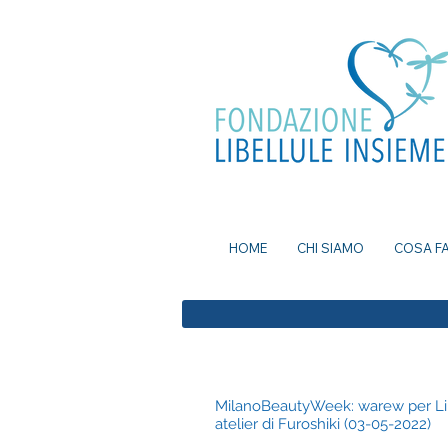
ea, bomboniere battesimo, ecografia a
mi senza attese, prenota visita a Milano, pap
a Milano, nutrizionista a milano, psicologo a
dei nei a milano, bomboniere solidali
HOME
CHI SIAMO
COSA F
MilanoBeautyWeek: warew per Lib
atelier di Furoshiki (03-05-2022)