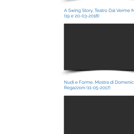
A Swing Story, Teatro Dal Verme 
(19 e 20-03-2018)
Nudi e Forme, Mostra di Domenic
Regazzoni (11-05-2017)