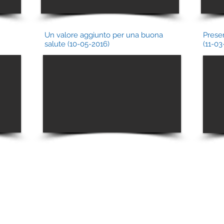
Un valore aggiunto per una buona
Presen
salute (10-05-2016)
(11-03
 ETS
Gran Sasso - 20131 Milano - Fermata Metro: Piola / Loreto
libelluleinsieme.it
- Tel. 345 1429449
elangelo Buonarroti, 48 - 20145 Milano - Fermata Metro:
libelluleinsieme.it
- Tel. 320 9204164
156