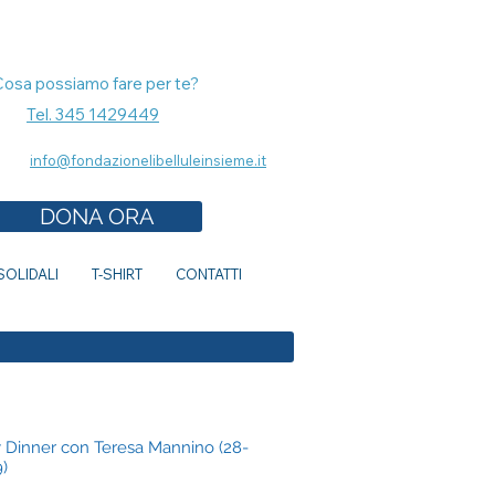
Cosa possiamo fare per te?
Tel. 345 1429449
info@fondazionelibelluleinsieme.it
DONA ORA
OLIDALI
T-SHIRT
CONTATTI
y Dinner con Teresa Mannino (28-
9)