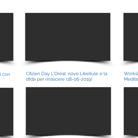
Citizen Day L'Oréal: nove Libellule e la
Worksh
i con
sfida per rinascere (18-06-2019)
Medite