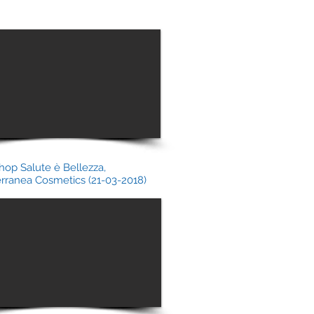
op Salute è Bellezza,
rranea Cosmetics (21-03-2018)