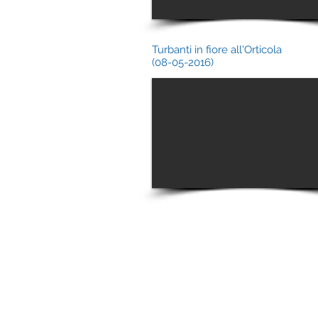
Turbanti in fiore all'Orticola
(08-05-2016)
FONDAZIONE LIBELLULE INSIEME
Sede: V. Filippino Lippi ang. Viale 
Prenotazioni visite:
visite@fondazione
c/o Columbus Clinic Center: V. Mich
Buonarroti
Prenotazioni visite:
visite@fondazione
P.IVA: 09199050965 C.F.: 97728820