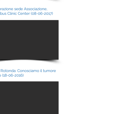
razione sede Associazione,
us Clinic Center (08-06-2017)
 Rotonda: Conosciamo il tumore
o (18-06-2016)