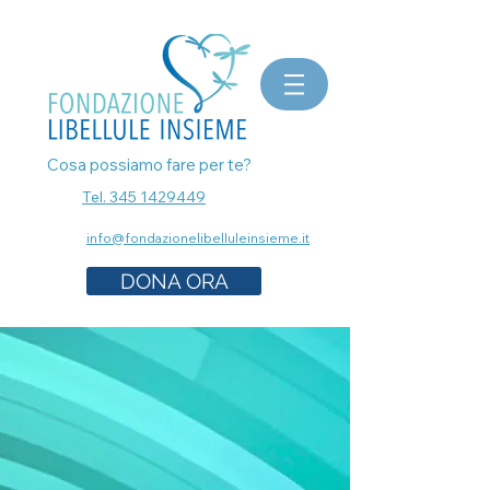
bomboniere matrimonio, bomboniere laurea, bomboniere battesimo, ecografia a Milano, mammografia a
Milano, prenota esami senza attese, prenota visita a Milano, pap test Milano, visita ginecologica, osteopata a
Milano, nutrizionista a milano, psicologo a milano, dermatologo a milano, controllo dei nei a milano,
bomboniere solidali sostegno cancro
Cosa possiamo fare per te?
Tel. 345 1429449
info@fondazionelibelluleinsieme.it
DONA ORA