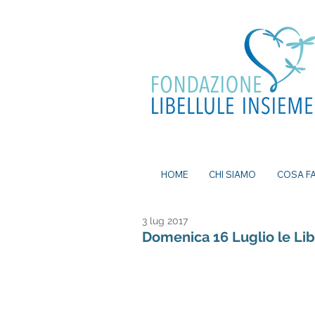
ea, bomboniere battesimo, ecografia a
mi senza attese, prenota visita a Milano, pap
a Milano, nutrizionista a milano, psicologo a
dei nei a milano, bomboniere solidali
HOME
CHI SIAMO
COSA F
3 lug 2017
Domenica 16 Luglio le Lib