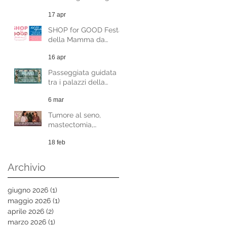
gratuiti 8-9 maggio
17 apr
SHOP for GOOD Festa
della Mamma da
Sabato 20 Aprile
16 apr
Passeggiata guidata
tra i palazzi della
Milano Liberty - evento
6 mar
benefico
Tumore al seno,
mastectomia,
femminilità. La
18 feb
psicologia della scelta
nella ricostruzione
mammaria.
Archivio
giugno 2026
(1)
1 post
maggio 2026
(1)
1 post
aprile 2026
(2)
2 post
marzo 2026
(1)
1 post