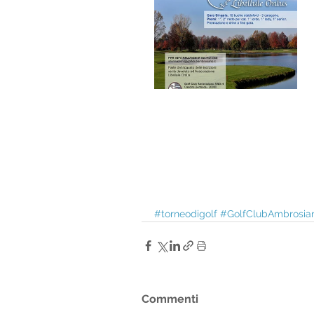
#torneodigolf
#GolfClubAmbrosia
Commenti