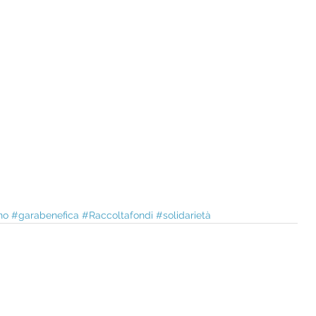
no
#garabenefica
#Raccoltafondi
#solidarietà