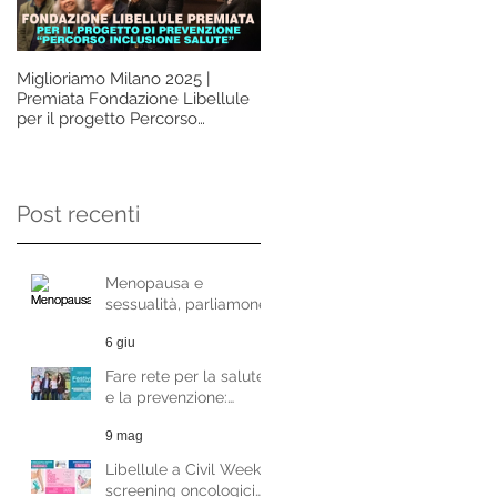
Miglioriamo Milano 2025 |
La prevenzione non deve
Premiata Fondazione Libellule
essere un lusso, ma un diritto d
per il progetto Percorso
tutte le donne. Questo è
Inclusione Salute
l'insegnamento che vorremm
ci lasciasse davvero l'Ottobre
Rosa. Intervista alla Dott.ssa
Paola Martinoni
Post recenti
Menopausa e
sessualità, parliamone
con la Dott.ssa
6 giu
Raffaela Di Pace
Fare rete per la salute
e la prevenzione:
Fondazione Libellule al
9 mag
Festival del Welfare di
Milano
Libellule a Civil Week:
screening oncologici