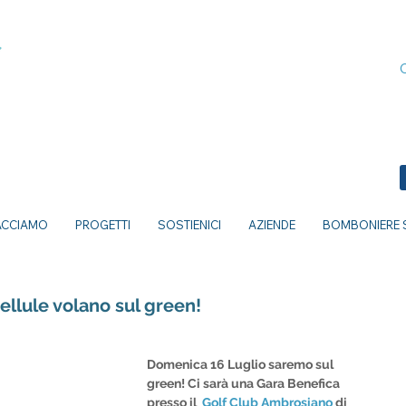
ACCIAMO
PROGETTI
SOSTIENICI
AZIENDE
BOMBONIERE S
ellule volano sul green!
Domenica 16 Luglio saremo sul 
green! Ci sarà una Gara Benefica 
presso il 
 Golf Club Ambrosiano
 di 