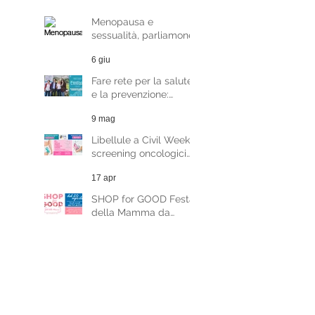
Intervista alla
Dott.ssa Paola
Menopausa e
Martinoni
sessualità, parliamone
con la Dott.ssa
6 giu
Raffaela Di Pace
Fare rete per la salute
e la prevenzione:
Fondazione Libellule al
9 mag
Festival del Welfare di
Milano
Libellule a Civil Week:
screening oncologici
gratuiti 8-9 maggio
17 apr
SHOP for GOOD Festa
della Mamma da
Sabato 20 Aprile
16 apr
Passeggiata guidata
tra i palazzi della
Milano Liberty - evento
6 mar
benefico