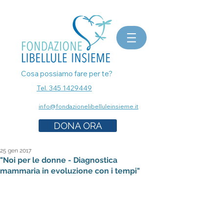
bomboniere matrimonio, bomboniere laurea, bomboniere battesimo, ecografia a Milano, mammografia a
Milano, prenota esami senza attese, prenota visita a Milano, pap test Milano, visita ginecologica, osteopata a
Milano, nutrizionista a milano, psicologo a milano, dermatologo a milano, controllo dei nei a milano,
bomboniere solidali sostegno cancro
Cosa possiamo fare per te?
Tel. 345 1429449
info@fondazionelibelluleinsieme.it
DONA ORA
25 gen 2017
"Noi per le donne - Diagnostica
mammaria in evoluzione con i tempi"