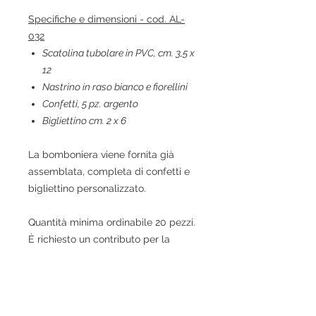
Specifiche e dimensioni - cod. AL-
032
Scatolina tubolare in PVC, cm. 3,5 x
12
Nastrino in raso bianco e fiorellini
Confetti, 5 pz. argento
Bigliettino cm. 2 x 6
La bomboniera viene fornita già
assemblata, completa di confetti e
bigliettino personalizzato.
Quantità minima ordinabile 20 pezzi.
È richiesto un contributo per la
spedizione.
La consegna delle bomboniere
verrà effettuata
entro 7 giorni