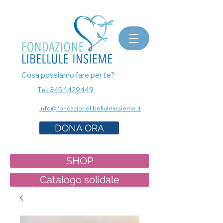
bomboniere matrimonio, bomboniere laurea, bomboniere battesimo, ecografia a Milano, mammografia a
Milano, prenota esami senza attese, prenota visita a Milano, pap test Milano, visita ginecologica, osteopata a
Milano, nutrizionista a milano, psicologo a milano, dermatologo a milano, controllo dei nei a milano,
bomboniere solidali sostegno cancro
Cosa possiamo fare per te?
Tel. 345 1429449
info@fondazionelibelluleinsieme.it
DONA ORA
SHOP
Catalogo solidale