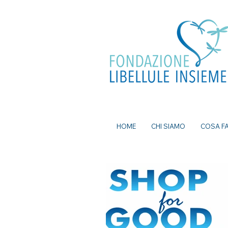
ea, bomboniere battesimo, ecografia a
mi senza attese, prenota visita a Milano, pap
a Milano, nutrizionista a milano, psicologo a
dei nei a milano, bomboniere solidali
HOME
CHI SIAMO
COSA F