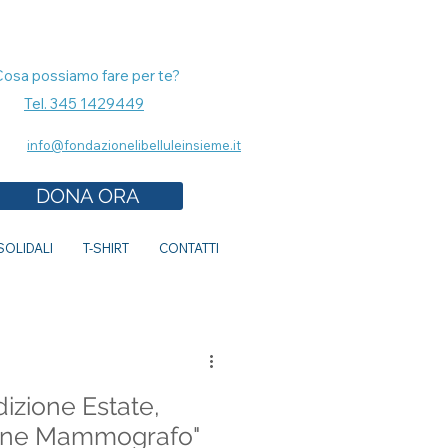
Cosa possiamo fare per te?
Tel. 345 1429449
info@fondazionelibelluleinsieme.it
DONA ORA
OLIDALI
T-SHIRT
CONTATTI
zione Estate,
ione Mammografo"