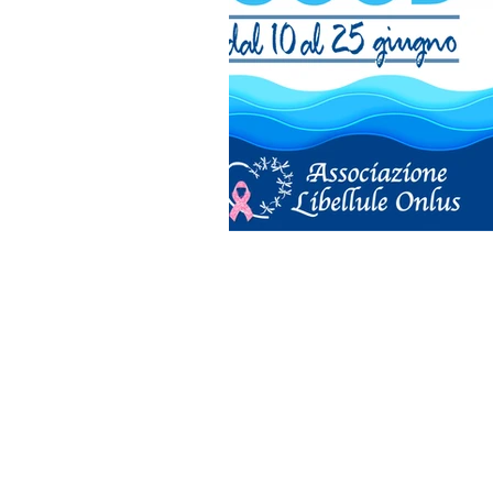
FONDAZIONE LIBELLULE INSIEME
Sede: V. Filippino Lippi ang. Viale 
Prenotazioni visite:
visite@fondazione
c/o Columbus Clinic Center: V. Mich
Buonarroti
Prenotazioni visite:
visite@fondazione