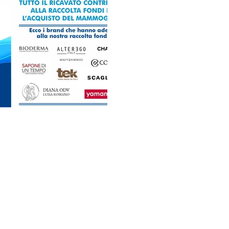
 ETS
Gran Sasso - 20131 Milano - Fermata Metro: Piola / Loreto
libelluleinsieme.it
- Tel. 345 1429449
elangelo Buonarroti, 48 - 20145 Milano - Fermata Metro:
libelluleinsieme.it
- Tel. 320 9204164