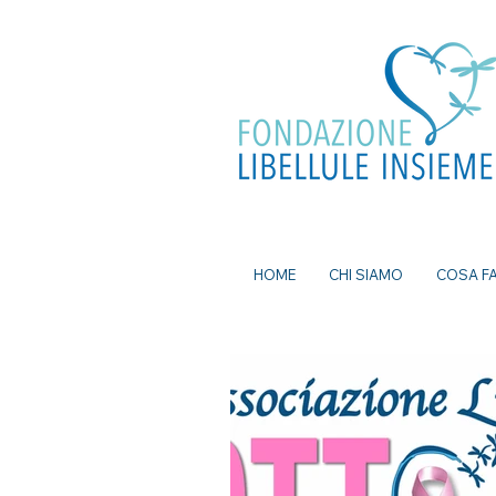
ea, bomboniere battesimo, ecografia a
mi senza attese, prenota visita a Milano, pap
a Milano, nutrizionista a milano, psicologo a
dei nei a milano, bomboniere solidali
HOME
CHI SIAMO
COSA F