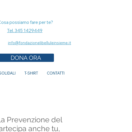
Cosa possiamo fare per te?
Tel. 345 1429449
info@fondazionelibelluleinsieme.it
DONA ORA
OLIDALI
T-SHIRT
CONTATTI
la Prevenzione del
artecipa anche tu,