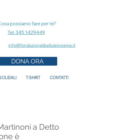
Cosa possiamo fare per te?
Tel. 345 1429449
info@fondazionelibelluleinsieme.it
DONA ORA
OLIDALI
T-SHIRT
CONTATTI
Martinoni a Detto
ione è