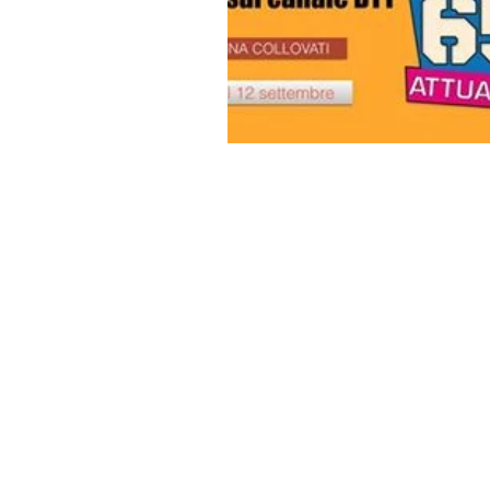
FONDAZIONE LIBELLULE INSIEME
Sede: V. Filippino Lippi ang. Viale 
Prenotazioni visite:
visite@fondazione
c/o Columbus Clinic Center: V. Mich
Buonarroti
Prenotazioni visite:
visite@fondazione
P.IVA: 09199050965 C.F.: 97728820
Donazioni: IBAN IT26U0306909606