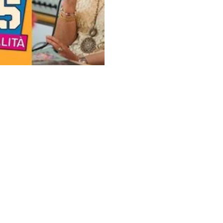
 ETS
Gran Sasso - 20131 Milano - Fermata Metro: Piola / Loreto
libelluleinsieme.it
- Tel. 345 1429449
elangelo Buonarroti, 48 - 20145 Milano - Fermata Metro:
libelluleinsieme.it
- Tel. 320 9204164
156
100000137889