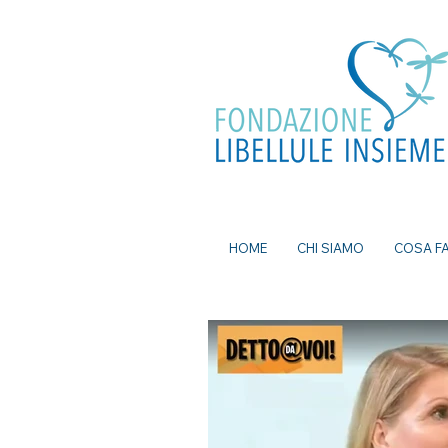
ea, bomboniere battesimo, ecografia a
mi senza attese, prenota visita a Milano, pap
a Milano, nutrizionista a milano, psicologo a
dei nei a milano, bomboniere solidali
HOME
CHI SIAMO
COSA F