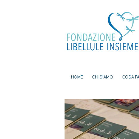
ea, bomboniere battesimo, ecografia a
mi senza attese, prenota visita a Milano, pap
a Milano, nutrizionista a milano, psicologo a
dei nei a milano, bomboniere solidali
HOME
CHI SIAMO
COSA F