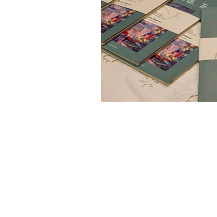
FONDAZIONE LIBELLULE INSIEME
Sede: V. Filippino Lippi ang. Viale 
Prenotazioni visite:
visite@fondazione
c/o Columbus Clinic Center: V. Mich
Buonarroti
Prenotazioni visite:
visite@fondazione