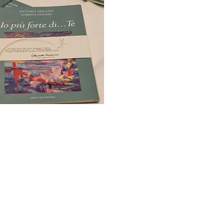
 ETS
Gran Sasso - 20131 Milano - Fermata Metro: Piola / Loreto
libelluleinsieme.it
- Tel. 345 1429449
elangelo Buonarroti, 48 - 20145 Milano - Fermata Metro:
libelluleinsieme.it
- Tel. 320 9204164