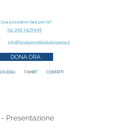
Cosa possiamo fare per te?
Tel. 345 1429449
info@fondazionelibelluleinsieme.it
DONA ORA
OLIDALI
T-SHIRT
CONTATTI
Te" - Presentazione