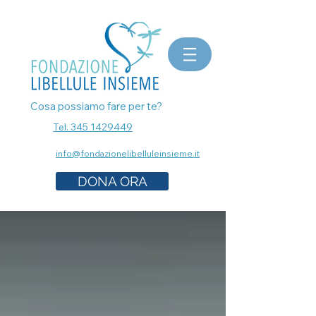
bomboniere matrimonio, bomboniere laurea, bomboniere battesimo, ecografia a Milano, mammografia a
Milano, prenota esami senza attese, prenota visita a Milano, pap test Milano, visita ginecologica, osteopata a
Milano, nutrizionista a milano, psicologo a milano, dermatologo a milano, controllo dei nei a milano,
bomboniere solidali sostegno cancro
Cosa possiamo fare per te?
Tel. 345 1429449
info@fondazionelibelluleinsieme.it
DONA ORA