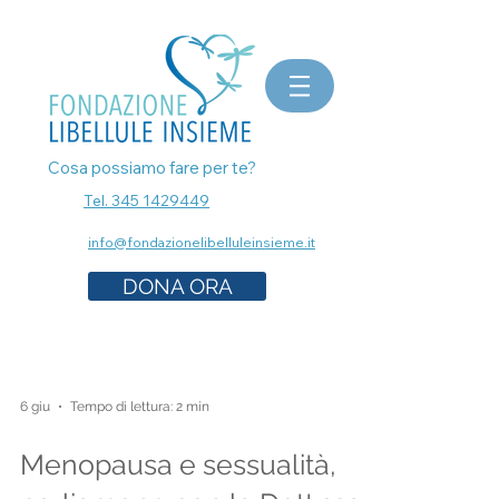
bomboniere matrimonio, bomboniere laurea, bomboniere battesimo, ecografia a Milano, mammografia a
Milano, prenota esami senza attese, prenota visita a Milano, pap test Milano, visita ginecologica, osteopata a
Milano, nutrizionista a milano, psicologo a milano, dermatologo a milano, controllo dei nei a milano,
bomboniere solidali sostegno cancro
Cosa possiamo fare per te?
Tel. 345 1429449
info@fondazionelibelluleinsieme.it
DONA ORA
6 giu
Tempo di lettura: 2 min
Menopausa e sessualità,